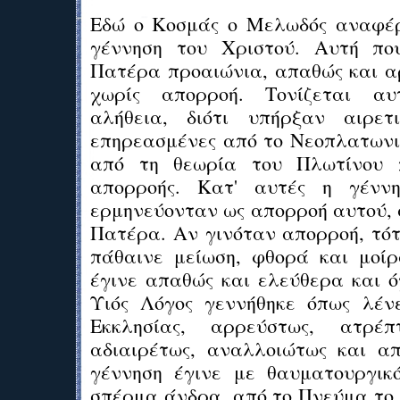
Εδώ ο Κοσμάς ο Μελωδός αναφέρ
γέννηση του Χριστού. Αυτή πο
Πατέρα προαιώνια, απαθώς και α
χωρίς απορροή. Τονίζεται αυ
αλήθεια, διότι υπήρξαν αιρετι
επηρεασμένες από το Νεοπλατωνισ
από τη θεωρία του Πλωτίνου 
απορροής. Κατ' αυτές η γένν
ερμηνεύονταν ως απορροή αυτού, 
Πατέρα. Αν γινόταν απορροή, τότ
πάθαινε μείωση, φθορά και μοί
έγινε απαθώς και ελεύθερα και ό
Υιός Λόγος γεννήθηκε όπως λέν
Εκκλησίας, αρρεύστως, ατρέπ
αδιαιρέτως, αναλλοιώτως και α
γέννηση έγινε με θαυματουργικ
σπέρμα άνδρα, από το Πνεύμα το 