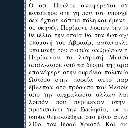
Ο απ. Παύλος αναφέρεται σ
κατοίκησε στη γη που του υποσχέ
δεν έχτισε κάποια πόλη και έμενε 
σε σκηνές. Περίμενε λοιπόν την 
θεμέλια την οποία θα την έφτιαχ
υπομονή του Αβραάμ, αντανακλά
υπομονής του πιστών ανθρώπων τη
Περίμεναν το λυτρωτή Μεσσ
απάλλασσε από τα δεσμά της αμαρ
επανέφερε στην ουράνια πολιτεία
Ωστόσο στην πορεία αυτό παρ
έβλεπαν στο πρόσωπο του Μεσσί
από την αιχμαλωσία άλλων λα
λοιπόν που περίμεναν στην
προτυπώνει την Εκκλησία, ως κ
οποία θεμελιώθηκε στο μόνο ακλό
λίθο, τον Ιησού Χριστό. Και ακ