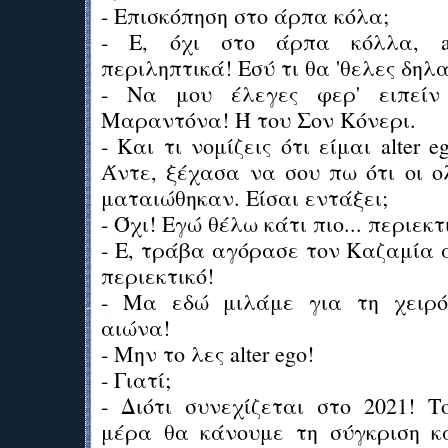
- Επισκόπηση στο άρπα κόλα;
- Ε, όχι στο άρπα κόλλα, al
περιληπτικά! Εσύ τι θα 'θελες δηλα
- Να μου έλεγες φερ' ειπείν
Μαραντόνα! Ή του Σον Κόνερι.
- Και τι νομίζεις ότι είμαι alter e
Άντε, ξέχασα να σου πω ότι οι ο
ματαιώθηκαν. Είσαι εντάξει;
- Όχι! Εγώ θέλω κάτι πιο... περιεκτ
- Ε, τράβα αγόρασε τον Καζαμία άμ
περιεκτικό!
- Μα εδώ μιλάμε για τη χειρό
αιώνα!
- Μην το λες alter ego!
- Γιατί;
- Διότι συνεχίζεται στο 2021! Τ
μέρα θα κάνουμε τη σύγκριση κ