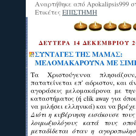
Αναρτήθηκε από
Apokalipsis999
σ
Ετικέτες
ΕΠΙΣΤΗΜΗ
ΔΕΥΤΈΡΑ 14 ΔΕΚΕΜΒΡΊΟΥ 2
ΣΥΝΤΑΓΕΣ ΤΗΣ ΜΑΜΑΣ:
ΜΕΛΟΜΑΚΑΡΟΥΝΑ ΜΕ ΣΙΜΙ
Τα Χριστούγεννα πλησιάζουν
πατατείνεται επ' αόριστον, και άν
αγοράσεις μελομακάρονα με την
καταστήματος (ή clik away για όπο
να μιλήσει ελληνικά) και να βρέχ
Διότι η κυβέρνηση εισάκουσε του
λοιμωξιολόγους κατά τους οποί
μεταδίδεται όταν η αγοροπωλησ