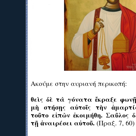
Ακούμε στην αυριανή περικοπή:
θεὶς δὲ τὰ γόνατα ἔκραξε φωνῇ
μὴ στήσῃς αὐτοῖς τὴν ἁμαρτί
τοῦτο εἰπὼν ἐκοιμήθη. Σαῦλος 
τῇ ἀναιρέσει αὐτοῦ.
(Πραξ. 7, 60)