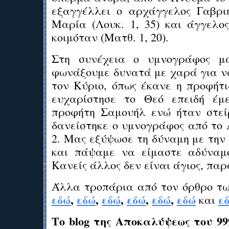
εξαγγέλλει ο αρχάγγελος Γαβρι
Μαρία (Λουκ. 1, 35) και άγγελο
κοιμόταν (Ματθ. 1, 20).
Στη συνέχεια ο υμνογράφος μ
φωνάξουμε δυνατά με χαρά για ν
τον Κύριο, όπως έκανε η προφήτι
ευχαρίστησε το Θεό επειδή έμε
προφήτη Σαμουήλ ενώ ήταν στεί
δανείστηκε ο υμνογράφος από το Α
2. Μας εξύψωσε τη δύναμη με την
και πάψαμε να είμαστε αδύναμο
Κανείς άλλος δεν είναι άγιος, παρ
Άλλα τροπάρια από τον όρθρο τ
εδώ
,
εδώ
,
εδώ
,
εδώ
,
εδώ
,
εδώ
ε
και
Το blog της Αποκαλύψεως του 99