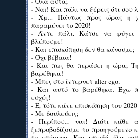
- Όλα αυτά;
- Ναι! Και πάλι να ξέρεις ότι σου 
- Χμ... Πάντως προς ώρας η χ
παραμένει το 2020!
- Άντε πάλι. Κάτσε να φύγει 
βλέπουμε!
- Και επισκόπηση δεν θα κάνουμε;
- Όχι βέβαια!
- Και πως θα περάσει η ώρα; Τ
βαρέθηκα!
- Μπες στο ίντερνετ alter ego.
- Και αυτό το βαρέθηκα. Έχω π
ευχές!
- Ε, τότε κάνε επισκόπηση του 2020
- Με δουλεύεις;
- Περίπου... ναι! Διότι κάθε 
ξεπροβοδίζουμε το προηγούμενο κ
το επόμενο. Και επειδή όλα αυ