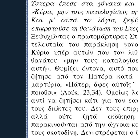
Ύστερα έπεσε στα γόνατα και
«Κύριε, μην τους καταλογίσεις τ
Και μ’ αυτά τα λόγια, ξεψύ
επικροτούσε τη θανάτωση του Στε
Ξεψυχώντας ο πρωτομάρτυρας Στ
τελευταία του παράκληση γονα
Κύριο υπέρ αυτών που τον λιθ
θανάτου «μην τους καταλογίσ
αυτή». Θυμίζει έντονα, αυτό που
ζήτησε από τον Πατέρα κατά 
μαρτύριο, «Πάτερ, ἄφες αὐτοῖς˙ 
ποιοῦσι» (Λούκ. 23,34). Ομοίως 
αντί να ζητήσει κάτι για τον εα
τους διώκτες του. Δεν τους επιρ
αλλά ούτε ζητά εκδίκηση.
παρακινούνται από την άγνοια κα
τους σκοτοδίνη. Δεν στρέφεται ο ί