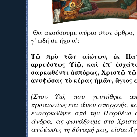
Θα ακούσουμε αύριο στον όρθρο, 
γ' ωδή σε ήχο α':
Τῶ πρὸ τῶν αἰώνων, ἐκ Πατ
ἀρρεύστως Υἱῷ, καὶ ἐπ' ἐσχάτ
σαρκωθέντι ἀσπόρως, Χριστῷ τῷ
ἀνυψώσας τὸ κέρας ἡμῶν, ἅγιος ε
(Στον Υιό, που γεννήθηκε 
προαιωνίως και άνευ απορροής, κα
ενσαρκώθηκε από την Παρθένο 
άνδρα, ας φωνάξουμε στο Χριστό
ανύψωσες τη δύναμή μας, είσαι Άγι