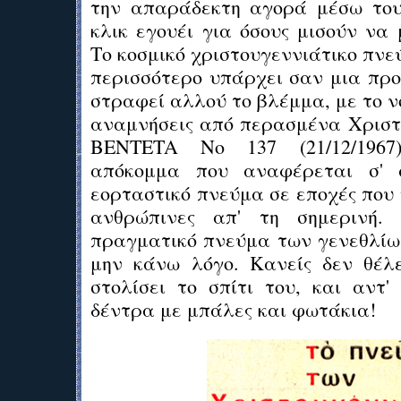
την απαράδεκτη αγορά μέσω του
κλικ εγουέι για όσους μισούν να 
Το κοσμικό χριστουγεννιάτικο πνε
περισσότερο υπάρχει σαν μια προ
στραφεί αλλού το βλέμμα, με το ν
αναμνήσεις από περασμένα Χριστ
ΒΕΝTETA No 137 (21/12/196
απόκομμα που αναφέρεται σ' 
εορταστικό πνεύμα σε εποχές που
ανθρώπινες απ' τη σημερινή.
πραγματικό πνεύμα των γενεθλίων
μην κάνω λόγο. Κανείς δεν θέλ
στολίσει το σπίτι του, και αντ'
δέντρα με μπάλες και φωτάκια!